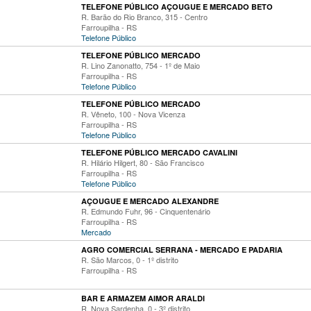
TELEFONE PÚBLICO AÇOUGUE E MERCADO BETO
R. Barão do Rio Branco, 315 - Centro
Farroupilha - RS
Telefone Público
TELEFONE PÚBLICO MERCADO
R. Lino Zanonatto, 754 - 1º de Maio
Farroupilha - RS
Telefone Público
TELEFONE PÚBLICO MERCADO
R. Vêneto, 100 - Nova Vicenza
Farroupilha - RS
Telefone Público
TELEFONE PÚBLICO MERCADO CAVALINI
R. Hilário Hilgert, 80 - São Francisco
Farroupilha - RS
Telefone Público
AÇOUGUE E MERCADO ALEXANDRE
R. Edmundo Fuhr, 96 - Cinquentenário
Farroupilha - RS
Mercado
AGRO COMERCIAL SERRANA - MERCADO E PADARIA
R. São Marcos, 0 - 1º distrito
Farroupilha - RS
BAR E ARMAZEM AIMOR ARALDI
R. Nova Sardenha, 0 - 3º distrito