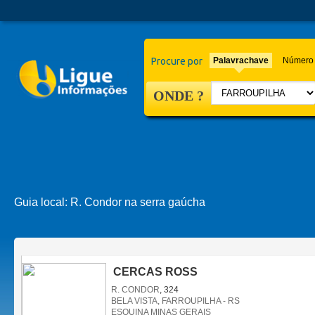
Procure por
Palavrachave
Número 
ONDE ?
Guia local:
R. Condor na serra gaúcha
CERCAS ROSS
R. CONDOR
, 324
BELA VISTA, FARROUPILHA - RS
ESQUINA MINAS GERAIS