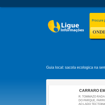
Procure 
ONDE
Guia local:
sacola ecologica na se
CARRARO E
R. TOMMAZO RADA
DO PARQUE, FARRO
AO LADO TECTOIN