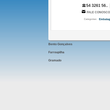
54 3261 56..
FALE CONOSCO
Categorias:
Embalag
Bento Gonçalves
Farroupilha
Gramado