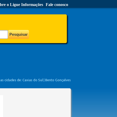
bre o Ligue Informações
Fale conosco
nas cidades de:
Caxias do Sul
|
Bento Gonçalves