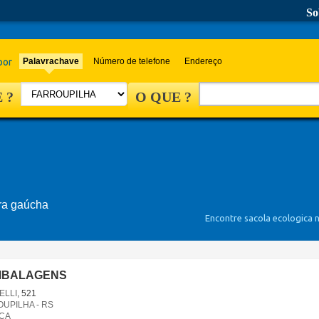
So
por
Palavrachave
Número de telefone
Endereço
 ?
O QUE ?
rra gaúcha
Encontre sacola ecologica 
MBALAGENS
ELLI
, 521
UPILHA - RS
ICA