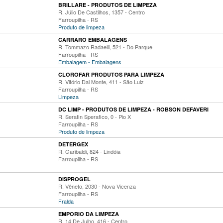
BRILLARE - PRODUTOS DE LIMPEZA
R. Júlio De Castilhos, 1357 - Centro
Farroupilha - RS
Produto de limpeza
CARRARO EMBALAGENS
R. Tommazo Radaelli, 521 - Do Parque
Farroupilha - RS
Embalagem - Embalagens
CLOROFAR PRODUTOS PARA LIMPEZA
R. Vitório Dal Monte, 411 - São Luiz
Farroupilha - RS
Limpeza
DC LIMP - PRODUTOS DE LIMPEZA - ROBSON DEFAVERI
R. Serafin Sperafico, 0 - Pio X
Farroupilha - RS
Produto de limpeza
DETERGEX
R. Garibaldi, 824 - Lindóia
Farroupilha - RS
DISPROGEL
R. Vêneto, 2030 - Nova Vicenza
Farroupilha - RS
Fralda
EMPORIO DA LIMPEZA
R. 14 De Julho, 416 - Centro