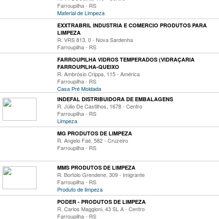
Farroupilha - RS
Material de Limpeza
EXXTRABRIL INDUSTRIA E COMERCIO PRODUTOS PARA
LIMPEZA
R. VRS 813, 0 - Nova Sardenha
Farroupilha - RS
FARROUPILHA VIDROS TEMPERADOS (VIDRAÇARIA
FARROUPILHA-QUEIXO
R. Ambrósio Crippa, 115 - América
Farroupilha - RS
Casa Pré Moldada
INDEFAL DISTRIBUIDORA DE EMBALAGENS
R. Júlio De Castilhos, 1678 - Centro
Farroupilha - RS
Limpeza
MG PRODUTOS DE LIMPEZA
R. Angelo Faé, 582 - Cruzeiro
Farroupilha - RS
MMS PRODUTOS DE LIMPEZA
R. Bortolo Grendene, 309 - Imigrante
Farroupilha - RS
Produto de limpeza
PODER - PRODUTOS DE LIMPEZA
R. Carlos Maggioni, 43 SL A - Centro
Farroupilha - RS