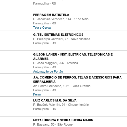
Farroupilha - RS
FERRAGEM BATISTELA
R. Jacomina Veronese, 144 - 1º de Maio
Farroupilha - RS
Tela e Cerca
G. TEL SISTEMAS ELETRÔNICOS
R. Policarpo Corteletti, 77 - Nova Vicenza
Farroupilha - RS
GILSON LANER - INST. ELÉTRICAS, TELEFÔNICAS E
ALARMES
R. João Maggioni, 266 - América
Farroupilha - RS
Automação de Portão
J.A. COMERCIO DE FERROS, TELAS E ACESSÓRIOS PARA
SERRALHERIA
Av. Pedro Grendene, 1021 - Volta Grande
Farroupilha - RS
Ferro
LUIZ CARLOS M.R. DA SILVA
R. Eugênio Valentini, 94 - Cinquentenário
Farroupilha - RS
METALÚRGICA E SERRALHERIA MARIN
R. Bassano, 50 - São Roque